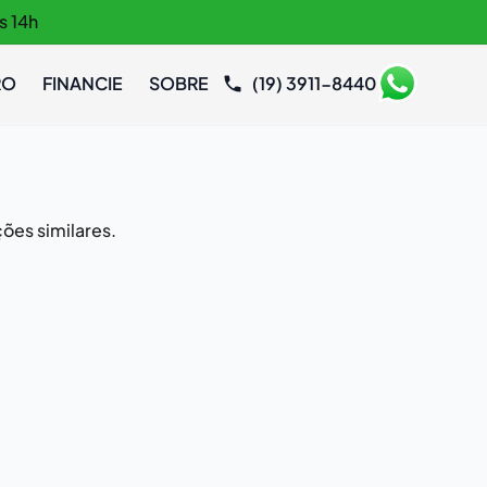
s 14h
RO
FINANCIE
SOBRE
(19) 3911-8440
ões similares.