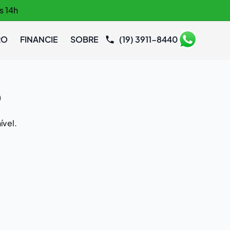
s 14h
RO
FINANCIE
SOBRE
(19) 3911-8440
o
ível.