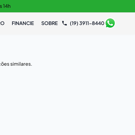
s 14h
RO
FINANCIE
SOBRE
(19) 3911-8440
ões similares.