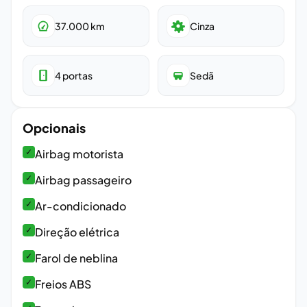
37.000
km
Cinza
4
portas
Sedã
Opcionais
✓
Airbag motorista
✓
Airbag passageiro
✓
Ar-condicionado
✓
Direção elétrica
✓
Farol de neblina
✓
Freios ABS