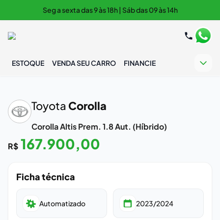
Seg a sexta das 9 às 18h | Sáb das 09 às 14h
ESTOQUE
VENDA SEU CARRO
FINANCIE
‹
›
Toyota
Corolla
Corolla Altis Prem. 1.8 Aut. (Híbrido)
167.900,00
R$
Ficha técnica
Automatizado
2023/2024