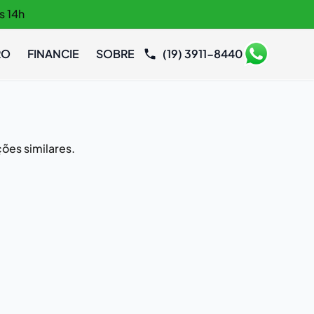
s 14h
RO
FINANCIE
SOBRE
(19) 3911-8440
ões similares.