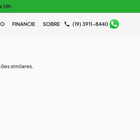
s 14h
RO
FINANCIE
SOBRE
(19) 3911-8440
ões similares.